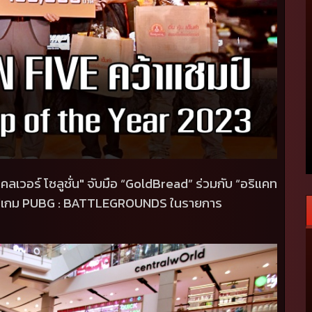
โคลเวอร์ โซลูชั่น"
จับมือ
“GoldBread”
ร่วมกับ
“
อริแคท
์เกม
PUBG : BATTLEGROUNDS
ในรายการ