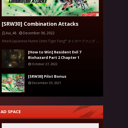
[SRW30] Combination Attacks
Aui_48
December 06, 2022
Attack Japanese Name Units Tiger Fang* タイガーファング …
[How to Win] Resident Evil 7
Biohazard Part 2 Chapter 1
October 27, 2022
[SRW30] Pilot Bonus
December 03, 2021
AD SPACE