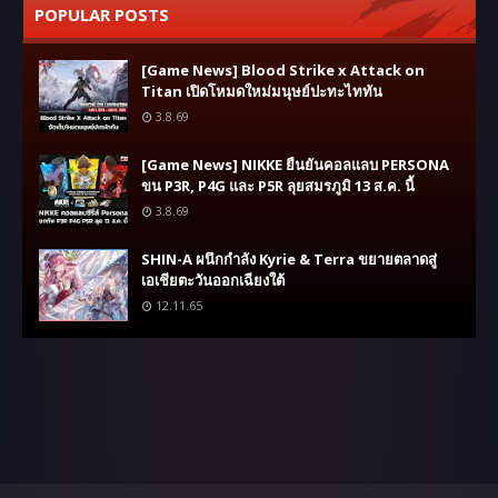
POPULAR POSTS
[Game News] Blood Strike x Attack on
Titan เปิดโหมดใหม่มนุษย์ปะทะไททัน
3.8.69
[Game News] NIKKE ยืนยันคอลแลบ PERSONA
ขน P3R, P4G และ P5R ลุยสมรภูมิ 13 ส.ค. นี้
3.8.69
SHIN-A ผนึกกำลัง Kyrie & Terra ขยายตลาดสู่
เอเชียตะวันออกเฉียงใต้
12.11.65