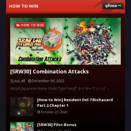
HOW TO WIN
ดูทั้งหมด
HOW TO WIN
[SRW30] Combination Attacks
Aui_48
December 06, 2022
Attack Japanese Name Units Tiger Fang* タイガーファング …
[How to Win] Resident Evil 7 Biohazard
Part 2 Chapter 1
October 27, 2022
[SRW30] Pilot Bonus