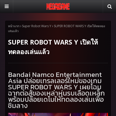
หน้าแรก
Super Robot Wars Y
SUPER ROBOT WARS Y เปิดให้ทดลอง
เล่นแล้ว
SUPER ROBOT WARS Y เปิดให้
ทดลองเล่นแล้ว
Bandai Namco Entertainment
Asia ปล่อยเทรลเลอร์ใหม่ของเกม
SUPER ROBOT WARS Y เผยโฉม
ฉากต่อสู้ของเหล่าหุ่นรบเลือดเหล็ก
พร้อมปล่อยเดโมให้ทดลองเล่นเพื่อ
ชิมลาง