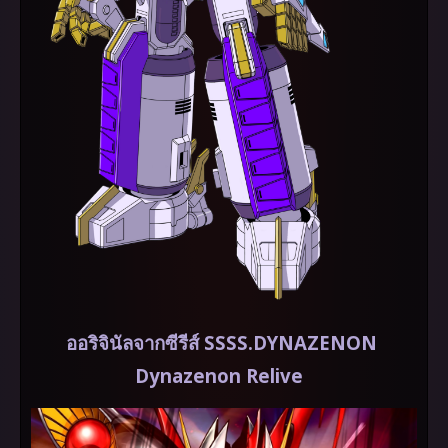
ออริจินัลจากซีรีส์ SSSS.DYNAZENON 
Dynazenon Relive