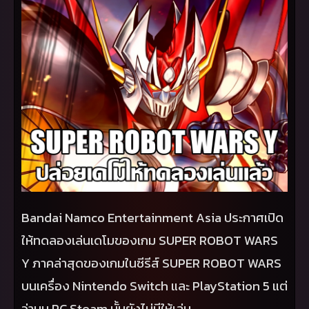
Bandai Namco Entertainment Asia ประกาศเปิด
ให้ทดลองเล่นเดโมของเกม SUPER ROBOT WARS
Y ภาคล่าสุดของเกมในซีรีส์ SUPER ROBOT WARS
บนเครื่อง Nintendo Switch และ PlayStation 5 แต่
ว่าบน PC Steam นั้นยังไม่มีให้เล่น