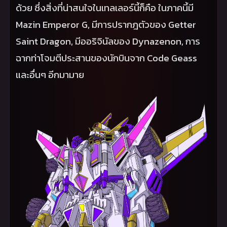
ด้วย ซึ่งสิ่งที่น่าสนใจในเทลเลอร์นี้ก็คือ ในภาคนี้มี
Mazin Emperor G, มีการปรากฎตัวของ Getter
Saint Dragon, มีออริจินัลของ Dynazenon, การ
ฉากท่าโจมตีประสานของนักบินจาก Code Geass
และอื่นๆ อีกมามาย