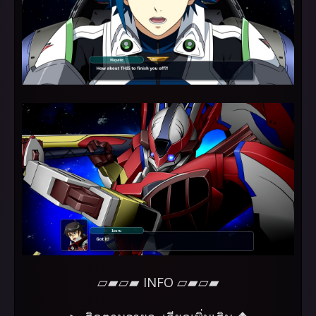
 INFO 
▱▰▱▰
▱▰▱▰