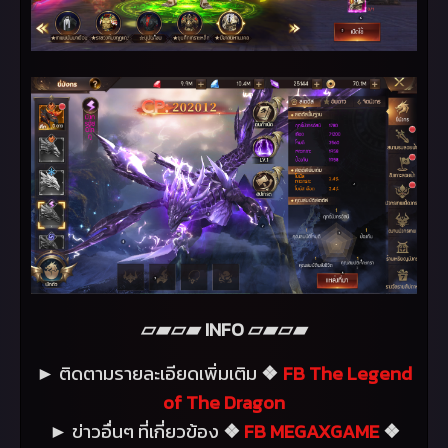
INFO
▱▰▱▰
▱▰▱▰
ติดตามรายละเอียดเพิ่มเติม
FB The Legend
►
❖
of The Dragon
ข่าวอื่นๆ ที่เกี่ยวข้อง
FB MEGAXGAME
►
❖
❖