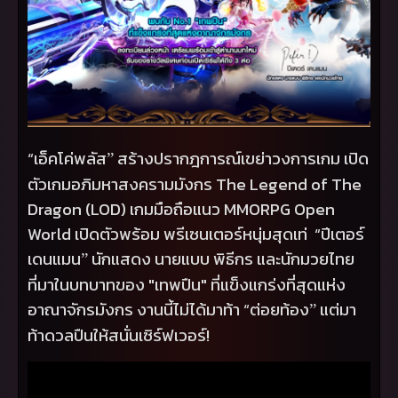
“
เอ็คโค่พลัส
สร้างปรากฎการณ์เขย่าวงการเกม เปิด
”
ตัวเกมอภิมหาสงครามมังกร
The Legend of The
Dragon (LOD)
เกมมือถือแนว
MMORPG Open
World
เปิดตัวพร้อม พรีเซนเตอร์หนุ่มสุดเท่
“
ปีเตอร์
เดนแมน
นักแสดง นายแบบ พิธีกร และนักมวยไทย
”
ที่มาในบทบาทของ "เทพปืน" ที่แข็งแกร่งที่สุดแห่ง
อาณาจักรมังกร งานนี้ไม่ได้มาท้า
“
ต่อยท้อง
แต่มา
”
ท้าดวลปืนให้สนั่นเซิร์ฟเวอร์!