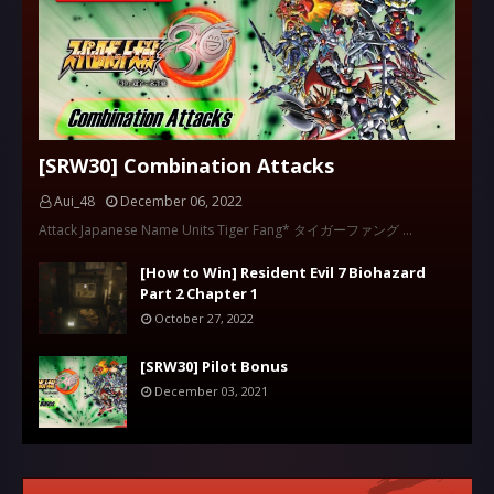
[SRW30] Combination Attacks
Aui_48
December 06, 2022
Attack Japanese Name Units Tiger Fang* タイガーファング …
[How to Win] Resident Evil 7 Biohazard
Part 2 Chapter 1
October 27, 2022
[SRW30] Pilot Bonus
December 03, 2021