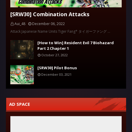
[SRW30] Combination Attacks
Aui_48
December 06, 2022
Attack Japanese Name Units Tiger Fang* タイガーファング …
[How to Win] Resident Evil 7 Biohazard
Part 2 Chapter 1
October 27, 2022
[SRW30] Pilot Bonus
December 03, 2021
AD SPACE