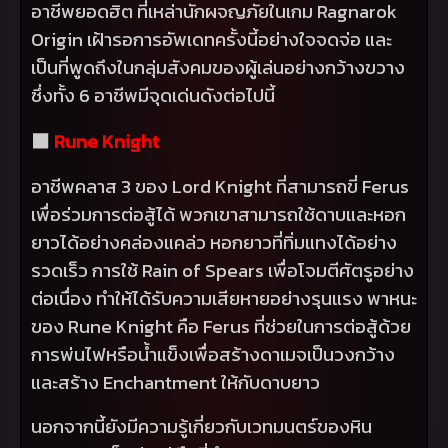
อาชีพยอดฮิต ที่เหล่านักผจญภัยในเกม
Ragnarok
Origin
เฝ้ารอการอัพเดทครั้งนี้อย่างใจจดจ่อ และ
เป็นที่พูดถึงในกลุ่มสังคมของผู้เล่นอย่างกว้างขวาง
ซึ่งทั้ง 6 อาชีพมีจุดเด่นดังต่อไปนี้
⬛
Rune Knight
อาชีพคลาส 3 ของ
Lord Knight
ที่สามารถขี่
Ferus
เพื่อร่วมการต่อสู้ได้ พวกเขาสามารถใช้ดาบและหอก
ยาวได้อย่างคล่องแคล่ว หอกยาวที่ทิ่มแทงได้อย่าง
รวดเร็ว การใช้
Rain of Spears
เพื่อโจมตีศัตรูอย่าง
ต่อเนื่อง ทำให้ได้รับความเสียหายอย่างรุนแรง พาหนะ
ของ
Rune Knight
คือ
Ferus
ที่ช่วยในการต่อสู้ด้วย
การพ่นไฟหรือน้ำแข็งเพื่อสร้างดาเมจเป็นวงกว้าง
และสร้าง
Enchantment
ให้กับดาบยาว
นอกจากนี้ยังมีความรู้เกี่ยวกับเวทมนตร์ของหิน