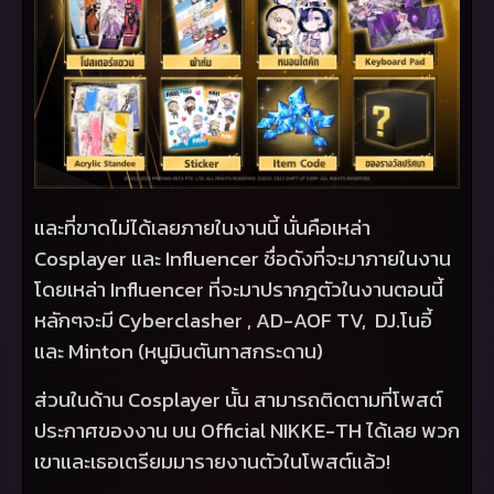
และที่ขาดไม่ได้เลยภายในงานนี้ นั่นคือเหล่า
Cosplayer
และ
Influencer
ชื่อดังที่จะมาภายในงาน
โดยเหล่า
Influencer
ที่จะมาปรากฎตัวในงานตอนนี้
หลักๆจะมี
Cyberclasher , AD-AOF TV, DJ.
โนอี้
และ
Minton (
หนูมินตันทาสกระดาน)
ส่วนในด้าน
Cosplayer
นั้น สามารถติดตามที่โพสต์
ประกาศของงาน บน
Official NIKKE-TH
ได้เลย พวก
เขาและเธอเตรียมมารายงานตัวในโพสต์แล้ว!