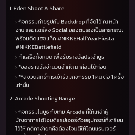
1. Eden Shoot & Share
กิจกรรมถ่ายรูปกับ
Backdrop
ที่จัดไว้ ณ หน้า
งาน และ แชร์ลง
Social
ของตนเองเป็นสาธารณะ
พร้อมติดแฮชแท็ก
#NIKKEHalfYearFiesta
#NIKKEBattlefield
ทำเสร็จทั้งหมด เพื่อรับรางวัลประจำบูธ
*
ของรางวัลจำนวนจำกัด มาก่อนได้ก่อน
**
สงวนสิทธิ์การเข้าร่วมกิจกรรม
1
คน ต่อ
1
ครั้ง
เท่านั้น
2. Arcade Shooting Range
กิจกรรมในบูธ กับเกม
Arcade
ที่ให้เหล่าผู้
บัญชาการได้โจมตีแรปเจอร์ด้วยอุปกรณ์ที่เตรียม
ไว้ให้ กติกาง่ายๆคือต้องโจมตีให้โดนแรปเจอร์