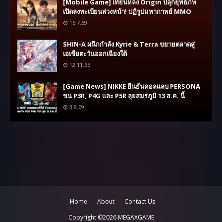
[Mobile Game] เทียนหลง Origin ปลุกยุทธภพ
เปิดลงทะเบียนล่วงหน้า! ปฏิรูปมหากาพย์ MMO
16.7.69
SHIN-A ผนึกกำลัง Kyrie & Terra ขยายตลาดสู่
เอเชียตะวันออกเฉียงใต้
12.11.65
[Game News] NIKKE ยืนยันคอลแลบ PERSONA
ขน P3R, P4G และ P5R ลุยสมรภูมิ 13 ส.ค. นี้
3.8.69
Home
About
Contact Us
Copyright ©
2026
MEGAXGAME