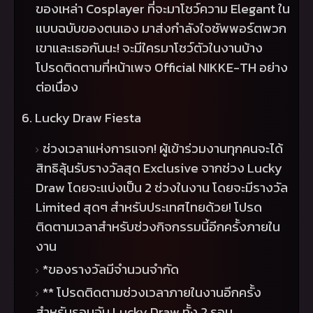
ของเหล่า
Cosplayer
ที่จะมาโชว์ความ
Elegant
ใน
แบบฉบับของตนเอง มาส่งกำลังใจซัพพอร์ตพวก
เขาและเธอกันนะ! จะมีใครมาโชว์ตัวในงานบ้าง
โปรดติดตามที่หน้าเพจ
Official NIKKE-TH
อย่าง
ต่อเนื่อง
6. Lucky Draw Fiesta
ช่วงเวลาแห่งการแจก! ผู้เข้าร่วมงานทุกคนจะได้
สิทธิลุ้นรับรางวัลสุด
Exclusive
จากช่วง
Lucky
Draw
โดยจะแบ่งเป็น
2
ช่วงในงาน โดยจะมีรางวัล
Limited
สุดๆ สำหรับประเทศไทยด้วย! โปรด
ติดตามเวลาสำหรับช่วงกิจกรรมนี้อีกครั้งภายใน
งาน
*
ของรางวัลมีจำนวนจำกัด
**
โปรดติดตามช่วงเวลาภายในงานอีกครั้ง
สำหรับรอบจับ
Lucky Draw
ทั้ง
2
รอบ