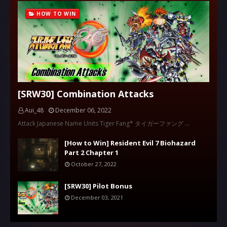
HOW TO WIN
[SRW30] Combination Attacks
Aui_48
December 06, 2022
Attack Japanese Name Units Tiger Fang* タイガーファング …
[How to Win] Resident Evil 7 Biohazard
Part 2 Chapter 1
October 27, 2022
[SRW30] Pilot Bonus
December 03, 2021