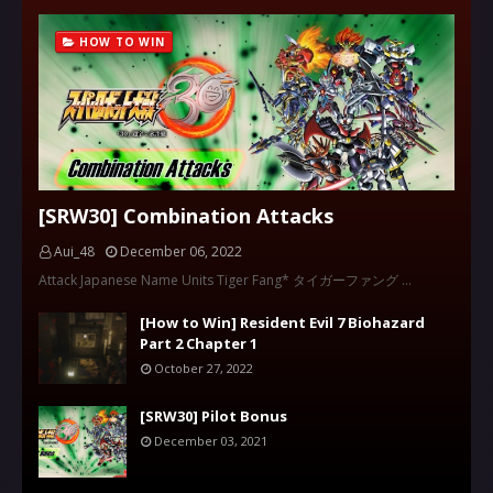
HOW TO WIN
[SRW30] Combination Attacks
Aui_48
December 06, 2022
Attack Japanese Name Units Tiger Fang* タイガーファング …
[How to Win] Resident Evil 7 Biohazard
Part 2 Chapter 1
October 27, 2022
[SRW30] Pilot Bonus
December 03, 2021