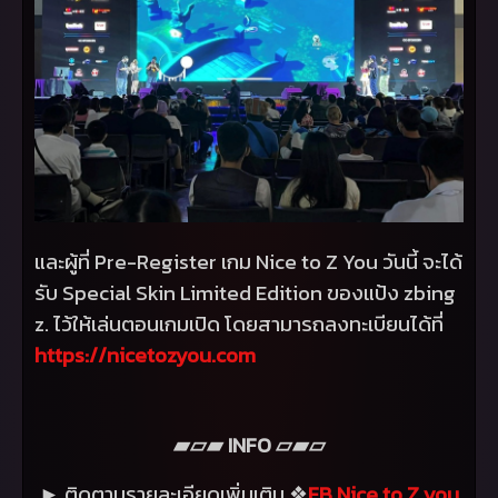
และผู้ที่
Pre-Register
เกม
Nice to Z You
วันนี้ จะได้
รับ
Special Skin Limited Edition
ของแป้ง
zbing
z.
ไว้ให้เล่นตอนเกมเปิด โดยสามารถลงทะเบียนได้ที่
https://nicetozyou.com
INFO
▰▱▰
▱▰▱
ติดตามรายละเอียดเพิ่มเติม
FB Nice to Z you
►
❖