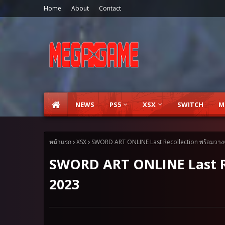
Home
About
Contact
NEWS
PS5
XSX
SWITCH
M
หน้าแรก
XSX
SWORD ART ONLINE Last Recollection พร้อมวาง
SWORD ART ONLINE Last Re
2023