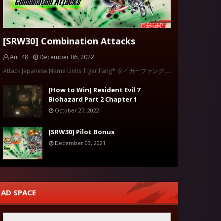
[SRW30] Combination Attacks
Aui_48
December 06, 2022
Attack Japanese Name Units Tiger Fang* タイガーファング …
[How to Win] Resident Evil 7
Biohazard Part 2 Chapter 1
October 27, 2022
[SRW30] Pilot Bonus
December 03, 2021
AD SPACE