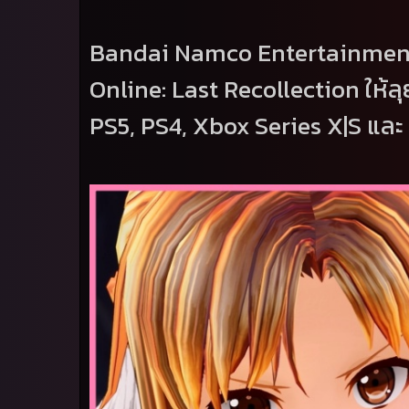
Bandai Namco Entertainme
Online: Last Recollection
ให้
PS
5
, PS
4
, Xbox Series X|S
และ