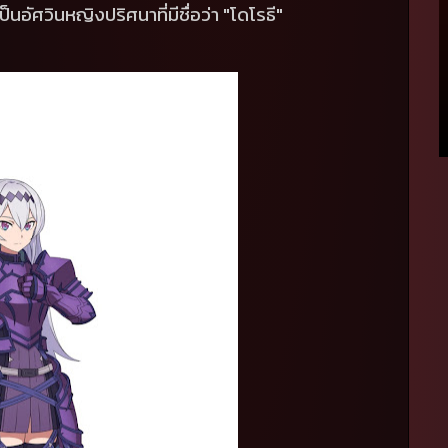
นอัศวินหญิงปริศนาที่มีชื่อว่า "โดโรธี"