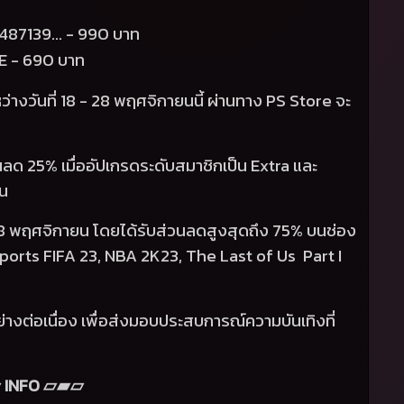
4487139… - 990
บาท
E - 690
บาท
ว่างวันที่
18 - 28
พฤศจิกายนนี้ ผ่านทาง
PS Store
จะ
วนลด
25%
เมื่ออัปเกรดระดับสมาชิกเป็น
Extra
และ
อน
8
พฤศจิกายน โดยได้รับส่วนลดสูงสุดถึง
75%
บนช่อง
ports FIFA 23, NBA 2K23, The Last of Us
Part I
่างต่อเนื่อง เพื่อส่งมอบประสบการณ์ความบันเทิงที่
INFO
▰
▱▰▱