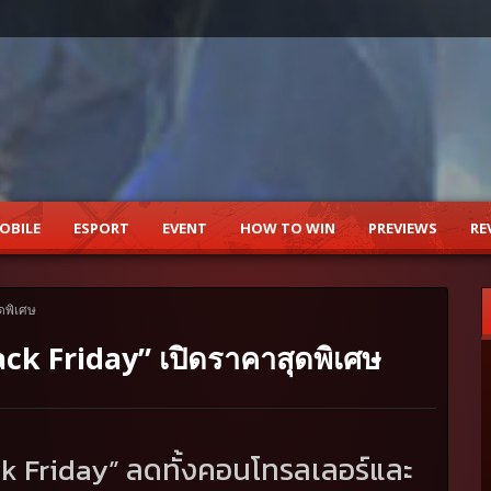
OBILE
ESPORT
EVENT
HOW TO WIN
PREVIEWS
RE
ดพิเศษ
ck Friday” เปิดราคาสุดพิเศษ
ck Friday”
ลดทั้งคอนโทรลเลอร์และ