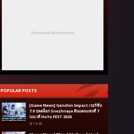
Responsive Advertisement
POPULAR POSTS
[Game News] Genshin Impact เวอร์ชั่น
7.0 ปลดล็อก Snezhnaya ดินแดนแห่งที่ 7
บนเวที HoYo FEST 2026
1.8.69