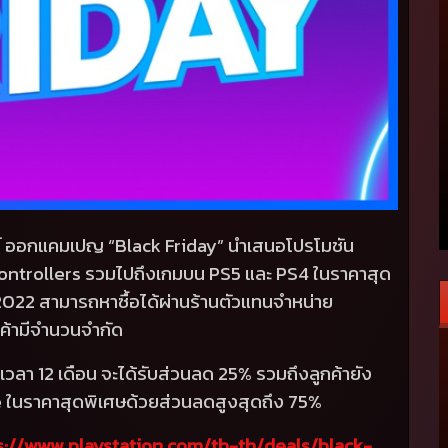
โปร์ ออกแคมเปญ
“Black Friday”
นำเสนอโปรโมชัน
ontrollers
รวมไปถึงเกมบน
PS5
และ
PS4
ในราคาสุด
2022
สามารถหาซื้อได้ผ่านร้านตัวแทนจำหน่าย
ค้ามีจำนวนจำกัด
ะเวลา
12
เดือน จะได้รับส่วนลด
25%
รวมถึงลูกค้ายัง
e
ในราคาสุดพิเศษด้วยส่วนลดสูงสุดถึง
75%
s://www.playstation.com/th-th/deals/black-